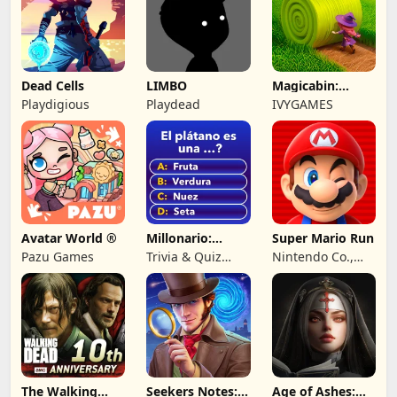
Dead Cells
LIMBO
Magicabin:
Witch's
Playdigious
Playdead
IVYGAMES
Adventure
Avatar World ®
Millonario:
Super Mario Run
Juego de
Pazu Games
Trivia & Quiz
Nintendo Co.,
preguntas
Games by
Ltd.
Nuomondo
The Walking
Seekers Notes:
Age of Ashes: