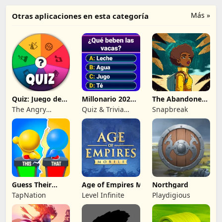
Más »
Otras aplicaciones en esta categoría
Quiz: Juego de
Millonario 2026:
The Abandoned
Preguntas
trivia quiz
Planet
The Angry
Quiz & Trivia
Snapbreak
Kraken
Games by
Submarine Apps
Guess Their
Age of Empires Mobile
Northgard
Answer - IQ
TapNation
Level Infinite
Playdigious
Games