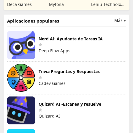
Dead No Man's
Objetos ocultos
Dark Nuns
Deca Games
Mytona
Leniu Technology
Land
Co., Limited
Más »
Aplicaciones populares
Nerd AI: Ayudante de Tareas IA
Deep Flow Apps
Trivia Preguntas y Respuestas
Cadev Games
Quizard AI -Escanea y resuelve
Quizard AI