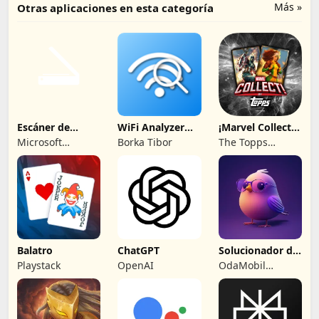
Más »
Otras aplicaciones en esta categoría
Escáner de
WiFi Analyzer
¡Marvel Collect!
Windows
Tool
De Topps®
Microsoft
Borka Tibor
The Topps
Corporation
Company, Inc.
Balatro
ChatGPT
Solucionador de
Preguntas IA
Playstack
OpenAI
OdaMobil
Teknoloji