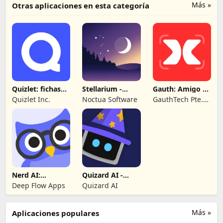
Más »
Otras aplicaciones en esta categoría
Quizlet: fichas
Stellarium -
Gauth: Amigo de
creadas con IA
Mapa de
Estudio de IA
Quizlet Inc.
Noctua Software
GauthTech Pte.
Estrellas
Ltd.
Nerd AI:
Quizard AI -
Ayudante de
Escanea y
Deep Flow Apps
Quizard AI
Tareas IA
resuelve
Más »
Aplicaciones populares