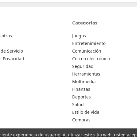
Categorías
sotros
Juegos
Entretenimiento
de Servicio
Comunicación
de Privacidad
Correo electrónico
Seguridad
Herramientas
Multimedia
Finanzas
Deportes
Salud
Estilo de vida
Compras
celente experiencia de usuario. Al utilizar este sitio web, usted ac
los derechos reservados -
Selecciones Únicas para Amantes de Ap