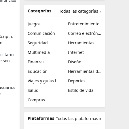
 anuncios
Categorías
Todas las categorías »
Juegos
Entretenimiento
Comunicación
Correo electrónico
cript o
se
Seguridad
Herramientas
s
Multimedia
Internet
icitario
ue son
Finanzas
Diseño
Educación
Herramientas de TI
Viajes y guías locales
Deportes
usuarios
Salud
Estilo de vida
e
Compras
Plataformas
Todas las plataformas »