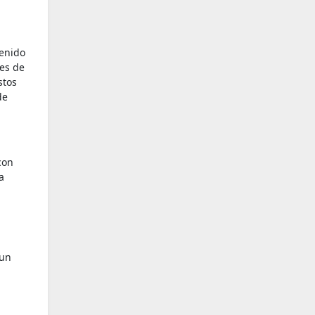
tenido
les de
stos
de
con
a
 un