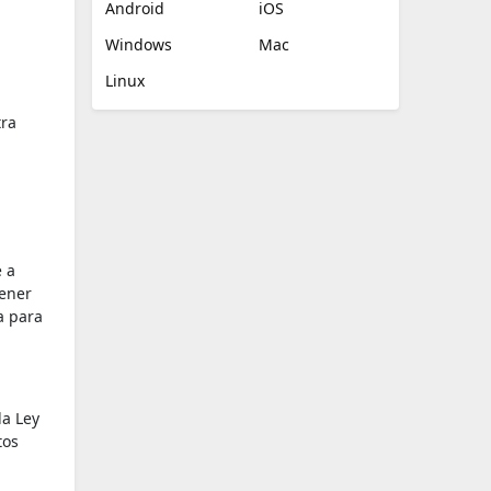
Android
iOS
Windows
Mac
Linux
tra
e a
tener
a para
la Ley
tos