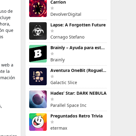
Carrion
 uso de
DevolverDigital
ncluye
 hora,
Lapse: A Forgotten Future
ión que
os
Cornago Stefano
Brainly – Ayuda para estudiar
Brainly
o web a
Aventura OneBit (Roguelike)
te la
ormación
Galactic Slice
Hades’ Star: DARK NEBULA
Parallel Space Inc
s,
Preguntados Retro Trivia
etermax