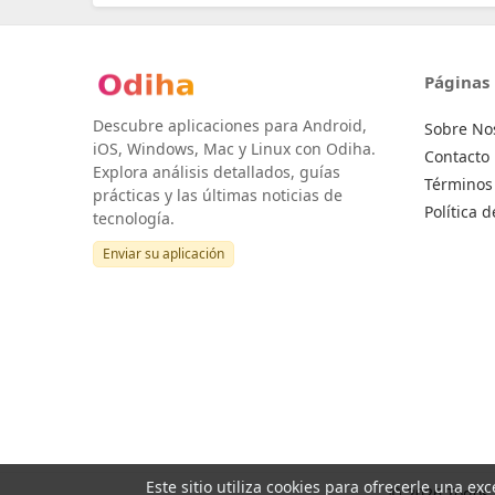
Páginas
Descubre aplicaciones para Android,
Sobre No
iOS, Windows, Mac y Linux con Odiha.
Contacto
Explora análisis detallados, guías
Términos 
prácticas y las últimas noticias de
Política 
tecnología.
Enviar su aplicación
Este sitio utiliza cookies para ofrecerle una ex
© 2026 Todos 