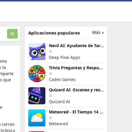
Más »
Aplicaciones populares
Nerd AI: Ayudante de Tareas IA
Deep Flow Apps
Como
 la
Trivia Preguntas y Respuestas
omparte
Cadev Games
es que
Quizard AI -Escanea y resuelve
Quizard AI
de
Meteored - El Tiempo 14 Días
Meteored
o correo
ctrónico