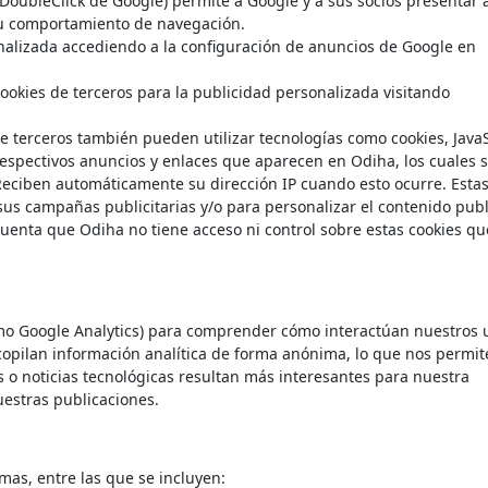
de DoubleClick de Google) permite a Google y a sus socios presentar
su comportamiento de navegación.
onalizada accediendo a la configuración de anuncios de Google en
cookies de terceros para la publicidad personalizada visitando
e terceros también pueden utilizar tecnologías como cookies, JavaS
spectivos anuncios y enlaces que aparecen en Odiha, los cuales 
Reciben automáticamente su dirección IP cuando esto ocurre. Esta
 sus campañas publicitarias y/o para personalizar el contenido publ
 cuenta que Odiha no tiene acceso ni control sobre estas cookies q
omo Google Analytics) para comprender cómo interactúan nuestros 
copilan información analítica de forma anónima, lo que nos permit
os o noticias tecnológicas resultan más interesantes para nuestra
estras publicaciones.
mas, entre las que se incluyen: