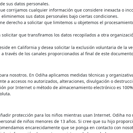
 de sus datos personales.
que corrijamos cualquier información que considere inexacta o inc
e eliminemos sus datos personales bajo ciertas condiciones.
ne derecho a solicitar que limitemos u objetemos el procesamient
solicitar que transfiramos los datos recopilados a otra organizaci
eside en California y desea solicitar la exclusión voluntaria de la v
a través de los canales proporcionados al final de este documento
para nosotros. En Odiha aplicamos medidas técnicas y organizativ
nte a accesos no autorizados, alteraciones, divulgación o destrucci
ón por Internet o método de almacenamiento electrónico es 100%
oluta.
ñadir protección para los niños mientras usan Internet. Odiha no 
personal de niños menores de 13 años. Si cree que su hijo proporc
 recomendamos encarecidamente que se ponga en contacto con noso