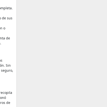
ompleta.
o de sus
ón o
enta de
.
as
ón. Sin
 seguro,
recopila
ionó
tros de