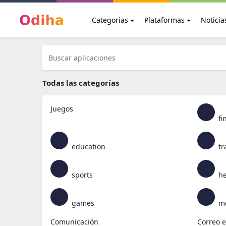
Categorías
Plataformas
Noticia
Todas las categorías
Juegos
fi
education
tr
sports
he
games
me
Comunicación
Correo e