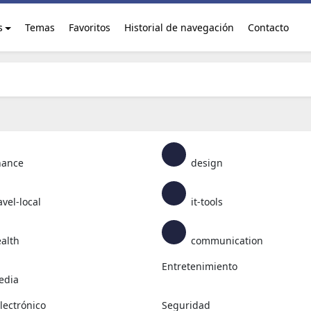
s
Temas
Favoritos
Historial de navegación
Contacto
nance
design
avel-local
it-tools
alth
communication
Entretenimiento
dia
lectrónico
Seguridad