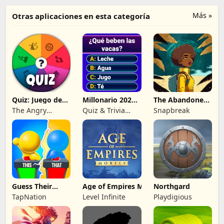
Más »
Otras aplicaciones en esta categoría
Quiz: Juego de
Millonario 2026:
The Abandoned
Preguntas
trivia quiz
Planet
The Angry
Quiz & Trivia
Snapbreak
Kraken
Games by
Submarine Apps
Guess Their
Age of Empires Mobile
Northgard
Answer - IQ
TapNation
Level Infinite
Playdigious
Games