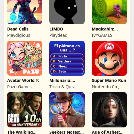
Dead Cells
LIMBO
Magicabin:
Witch's
Playdigious
Playdead
IVYGAMES
Adventure
Avatar World ®
Millonario:
Super Mario Run
Juego de
Pazu Games
Trivia & Quiz
Nintendo Co.,
preguntas
Games by
Ltd.
Nuomondo
The Walking
Seekers Notes:
Age of Ashes: