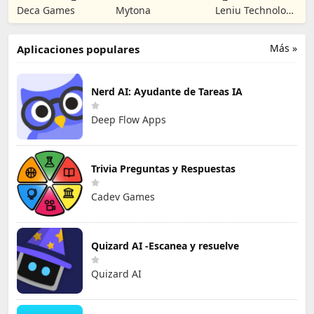
Dead No Man's
Objetos ocultos
Dark Nuns
Deca Games
Mytona
Leniu Technology
Land
Co., Limited
Más »
Aplicaciones populares
Nerd AI: Ayudante de Tareas IA
Deep Flow Apps
Trivia Preguntas y Respuestas
Cadev Games
Quizard AI -Escanea y resuelve
Quizard AI