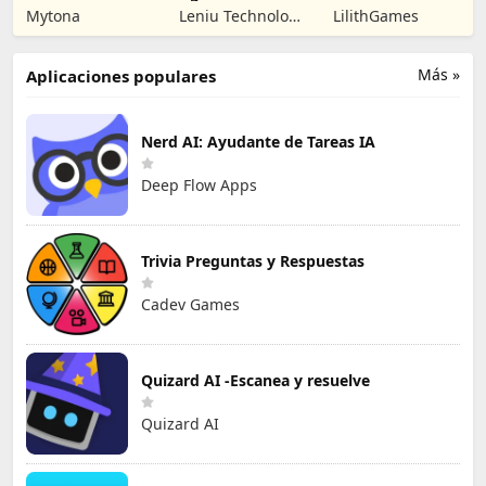
Objetos ocultos
Dark Nuns
Kingdoms: Lost
Mytona
Leniu Technology
LilithGames
Crusade
Co., Limited
Más »
Aplicaciones populares
Nerd AI: Ayudante de Tareas IA
Deep Flow Apps
Trivia Preguntas y Respuestas
Cadev Games
Quizard AI -Escanea y resuelve
Quizard AI