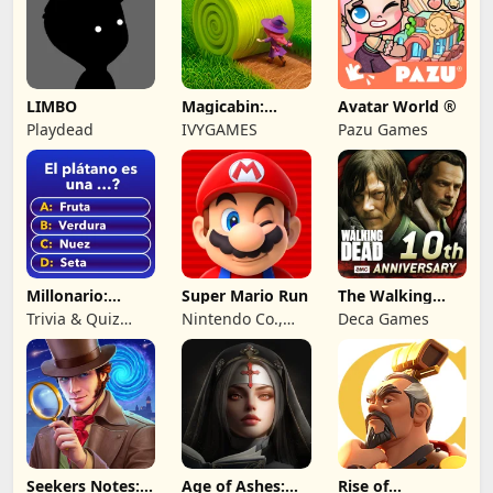
LIMBO
Magicabin:
Avatar World ®
Witch's
Playdead
IVYGAMES
Pazu Games
Adventure
Millonario:
Super Mario Run
The Walking
Juego de
Dead No Man's
Trivia & Quiz
Nintendo Co.,
Deca Games
preguntas
Land
Games by
Ltd.
Nuomondo
Seekers Notes:
Age of Ashes:
Rise of