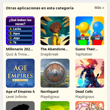
Más »
Otras aplicaciones en esta categoría
Millonario 2026:
The Abandoned
Guess Their
trivia quiz
Planet
Answer - IQ
Quiz & Trivia
Snapbreak
TapNation
Games
Games by
Submarine Apps
Age of Empires Mobile
Northgard
Dead Cells
Level Infinite
Playdigious
Playdigious