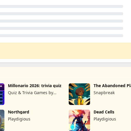
Millonario 2026: trivia quiz
The Abandoned Pl
Quiz & Trivia Games by
Snapbreak
Submarine Apps
Northgard
Dead Cells
Playdigious
Playdigious