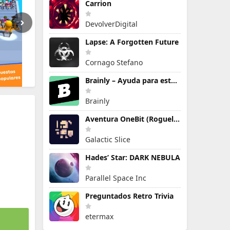
Carrion
DevolverDigital
Lapse: A Forgotten Future
Cornago Stefano
Brainly – Ayuda para estudiar
Brainly
Aventura OneBit (Roguelike)
Galactic Slice
Hades’ Star: DARK NEBULA
Parallel Space Inc
Preguntados Retro Trivia
etermax