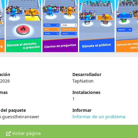
ación
Desarrollador
 2026
TapNation
rmas
Instalaciones
1
del paquete
Informar
i.guesstheiranswer
Informar de un problema
Visitar página