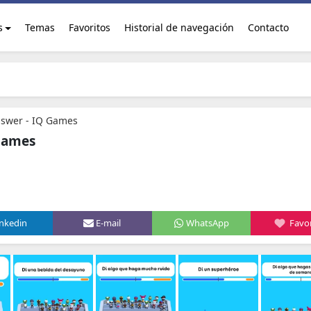
s
Temas
Favoritos
Historial de navegación
Contacto
nswer - IQ Games
 Games
inkedin
E-mail
WhatsApp
Favor