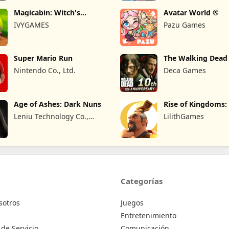
Magicabin: Witch's
Avatar World ®
Adventure
IVYGAMES
Pazu Games
Super Mario Run
The Walking Dead
Man's Land
Nintendo Co., Ltd.
Deca Games
Age of Ashes: Dark Nuns
Rise of Kingdoms:
Crusade
Leniu Technology Co.,
LilithGames
Limited
Categorías
sotros
Juegos
Entretenimiento
de Servicio
Comunicación