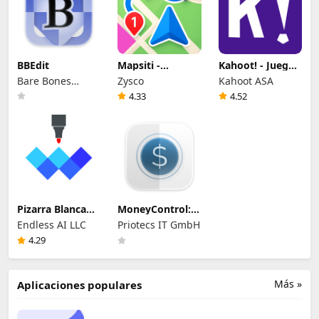
BBEdit
Mapsiti -
Kahoot! - Juega
Planificador
y crea quizzes
Bare Bones
Zysco
Kahoot ASA
Rutas
Software, Inc.
4.33
4.52
Pizarra Blanca
MoneyControl:
Lienzo Infinito
Presupuesto
Endless AI LLC
Priotecs IT GmbH
4.29
Más »
Aplicaciones populares