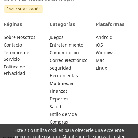
Enviar su aplicación
Páginas
Categorías
Plataformas
Sobre Nosotros
Juegos
Android
Contacto
Entretenimiento
iOS
Términos de
Comunicación
Windows
Servicio
Correo electrónico
Mac
Política de
Seguridad
Linux
Privacidad
Herramientas
Multimedia
Finanzas
Deportes
Salud
Estilo de vida
Compras
Este sitio utiliza cookies para ofrecerle una excelente
experiencia de usuario. Al utilizar este sitio web, usted