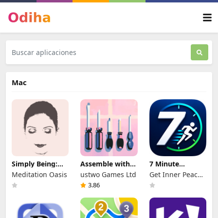
Mac
Simply Being:
Assemble with
7 Minute
Meditación y
Care
Workout: Quick
Meditation Oasis
ustwo Games Ltd
Get Inner Peace
Relajación
Fit
LTD.
3.86