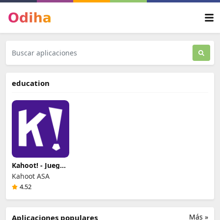
education
Kahoot! - Juega
y crea quizzes
Kahoot ASA
4.52
Más »
Aplicaciones populares