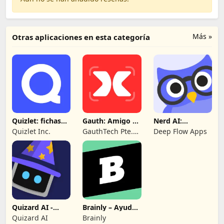
Más »
Otras aplicaciones en esta categoría
Quizlet: fichas
Gauth: Amigo de
Nerd AI:
creadas con IA
Estudio de IA
Ayudante de
Quizlet Inc.
GauthTech Pte.
Deep Flow Apps
Tareas IA
Ltd.
Quizard AI -
Brainly – Ayuda
Escanea y
para estudiar
Quizard AI
Brainly
resuelve