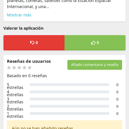
planetas, cometas, satélites como la Estación Espacial
Internacional, y una...
Mostrar más
Valorar la aplicación
0
0
Reseñas de usuarios
Añadir comentario y reseña
Basado en 0 reseñas
5
0
estrellas
4
0
estrellas
3
0
estrellas
2
0
estrellas
1
0
estrellas
Aún no se han añadido reseñas.