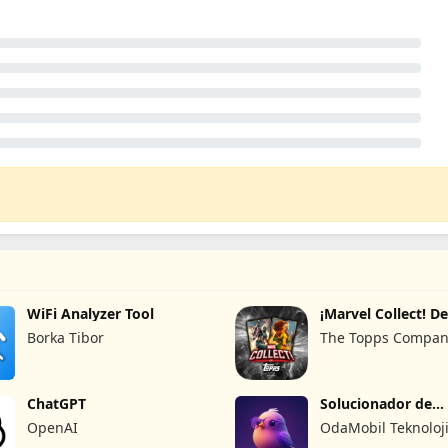
WiFi Analyzer Tool
¡Marvel Collect! D
Topps®
Borka Tibor
The Topps Company
ChatGPT
Solucionador de
Preguntas IA
OpenAI
OdaMobil Teknoloj