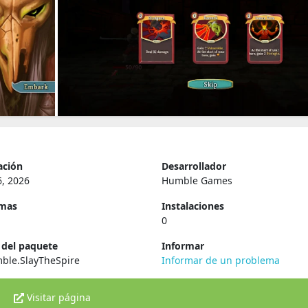
ación
Desarrollador
, 2026
Humble Games
rmas
Instalaciones
0
del paquete
Informar
ble.SlayTheSpire
Informar de un problema
Visitar página