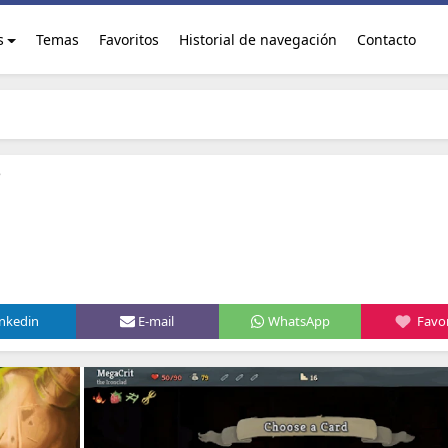
s
Temas
Favoritos
Historial de navegación
Contacto
e
inkedin
E-mail
WhatsApp
Favor