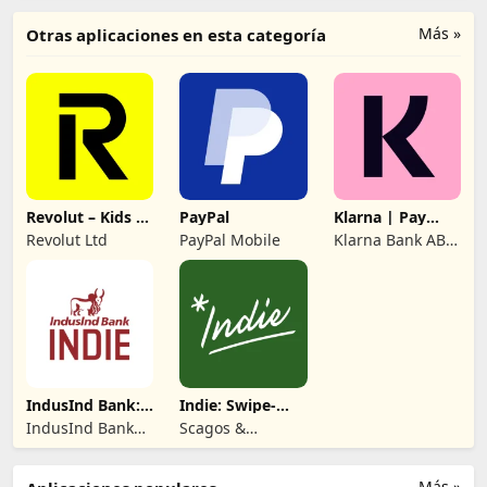
Más »
Otras aplicaciones en esta categoría
Revolut – Kids &
PayPal
Klarna | Pay
Teens
your way
Revolut Ltd
PayPal Mobile
Klarna Bank AB
(publ)
IndusInd Bank:
Indie: Swipe-
Savings A/C, FD
Based Casting
IndusInd Bank
Scagos &
Ltd.
Company LLC
Más »