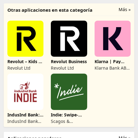
Más »
Otras aplicaciones en esta categoría
Revolut – Kids &
Revolut Business
Klarna | Pay
Teens
your way
Revolut Ltd
Revolut Ltd
Klarna Bank AB
(publ)
IndusInd Bank:
Indie: Swipe-
Savings A/C, FD
Based Casting
IndusInd Bank
Scagos &
Ltd.
Company LLC
Más »