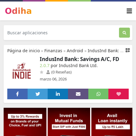
Página de inicio
»
Finanzas
»
Android
»
IndusInd Bank: Savings A/C, FD
IndusInd Bank: Savings A/C, FD
2.0.7
por IndusInd Bank Ltd.
(0 Reseñas)
marzo 06, 2026