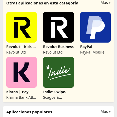
Más »
Otras aplicaciones en esta categoría
Revolut – Kids &
Revolut Business
PayPal
Teens
Revolut Ltd
Revolut Ltd
PayPal Mobile
Klarna | Pay
Indie: Swipe-
your way
Based Casting
Klarna Bank AB
Scagos &
(publ)
Company LLC
Más »
Aplicaciones populares