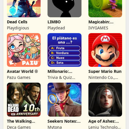
Dead Cells
LIMBO
Magicabin:
Witch's
Playdigious
Playdead
IVYGAMES
Adventure
Avatar World ®
Millonario:
Super Mario Run
Juego de
Pazu Games
Trivia & Quiz
Nintendo Co.,
preguntas
Games by
Ltd.
Nuomondo
The Walking
Seekers Notes:
Age of Ashes:
Dead No Man's
Objetos ocultos
Dark Nuns
Deca Games
Mytona
Leniu Technology