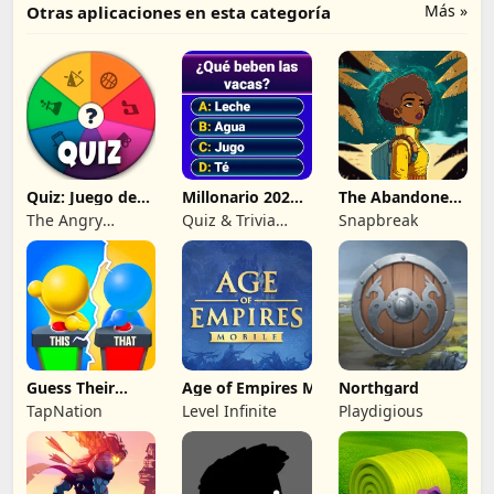
Más »
Otras aplicaciones en esta categoría
Quiz: Juego de
Millonario 2026:
The Abandoned
Preguntas
trivia quiz
Planet
The Angry
Quiz & Trivia
Snapbreak
Kraken
Games by
Submarine Apps
Guess Their
Age of Empires Mobile
Northgard
Answer - IQ
TapNation
Level Infinite
Playdigious
Games