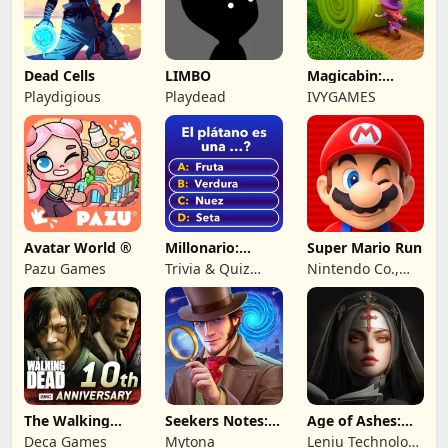
Dead Cells
LIMBO
Magicabin:
Witch's
Playdigious
Playdead
IVYGAMES
Adventure
Avatar World ®
Millonario:
Super Mario Run
Juego de
Pazu Games
Trivia & Quiz
Nintendo Co.,
preguntas
Games by
Ltd.
Nuomondo
The Walking
Seekers Notes:
Age of Ashes:
Dead No Man's
Objetos ocultos
Dark Nuns
Deca Games
Mytona
Leniu Technology