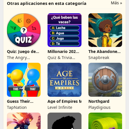
Más »
Otras aplicaciones en esta categoría
Quiz: Juego de
Millonario 2026:
The Abandoned
Preguntas
trivia quiz
Planet
The Angry
Quiz & Trivia
Snapbreak
Kraken
Games by
Submarine Apps
Guess Their
Age of Empires Mobile
Northgard
Answer - IQ
TapNation
Level Infinite
Playdigious
Games