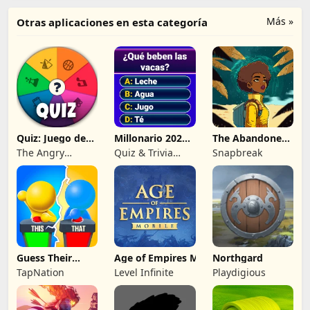
Más »
Otras aplicaciones en esta categoría
Quiz: Juego de
Millonario 2026:
The Abandoned
Preguntas
trivia quiz
Planet
The Angry
Quiz & Trivia
Snapbreak
Kraken
Games by
Submarine Apps
Guess Their
Age of Empires Mobile
Northgard
Answer - IQ
TapNation
Level Infinite
Playdigious
Games