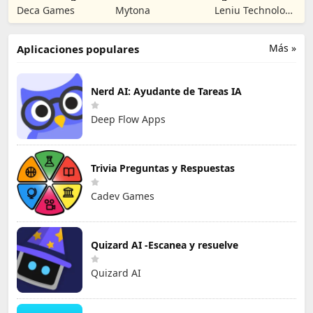
Dead No Man's
Objetos ocultos
Dark Nuns
Deca Games
Mytona
Leniu Technology
Land
Co., Limited
Más »
Aplicaciones populares
Nerd AI: Ayudante de Tareas IA
Deep Flow Apps
Trivia Preguntas y Respuestas
Cadev Games
Quizard AI -Escanea y resuelve
Quizard AI