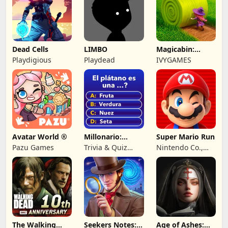
Dead Cells
LIMBO
Magicabin:
Witch's
Playdigious
Playdead
IVYGAMES
Adventure
Avatar World ®
Millonario:
Super Mario Run
Juego de
Pazu Games
Trivia & Quiz
Nintendo Co.,
preguntas
Games by
Ltd.
Nuomondo
The Walking
Seekers Notes:
Age of Ashes: