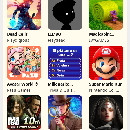
Dead Cells
LIMBO
Magicabin:
Witch's
Playdigious
Playdead
IVYGAMES
Adventure
Avatar World ®
Millonario:
Super Mario Run
Juego de
Pazu Games
Trivia & Quiz
Nintendo Co.,
preguntas
Games by
Ltd.
Nuomondo