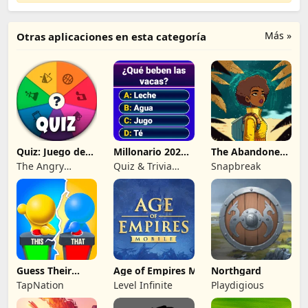
Más »
Otras aplicaciones en esta categoría
Quiz: Juego de
Millonario 2026:
The Abandoned
Preguntas
trivia quiz
Planet
The Angry
Quiz & Trivia
Snapbreak
Kraken
Games by
Submarine Apps
Guess Their
Age of Empires Mobile
Northgard
Answer - IQ
TapNation
Level Infinite
Playdigious
Games