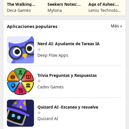
The Walking
Seekers Notes:
Age of Ashes:
Dead No Man's
Objetos ocultos
Dark Nuns
Deca Games
Mytona
Leniu Technology
Land
Co., Limited
Más »
Aplicaciones populares
Nerd AI: Ayudante de Tareas IA
Deep Flow Apps
Trivia Preguntas y Respuestas
Cadev Games
Quizard AI -Escanea y resuelve
Quizard AI