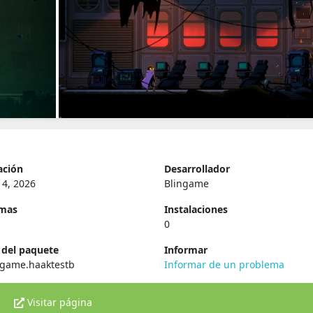
ación
Desarrollador
14, 2026
Blingame
rmas
Instalaciones
0
del paquete
Informar
ngame.haaktestb
Informar de un problema
Visitar página