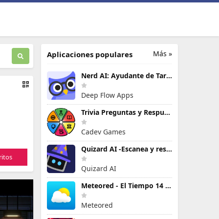
Más »
Aplicaciones populares
Nerd AI: Ayudante de Tareas IA
Deep Flow Apps
Trivia Preguntas y Respuestas
Cadev Games
Quizard AI -Escanea y resuelve
itos
Quizard AI
Meteored - El Tiempo 14 Días
Meteored