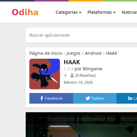
Categorías
Plataformas
Noticia
Página de inicio
»
Juegos
»
Android
»
HAAK
HAAK
1.4.3
por Blingame
(0 Reseñas)
febrero 14, 2026
Facebook
Twitter
L