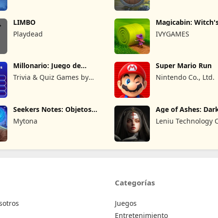
LIMBO
Magicabin: Witch'
Adventure
Playdead
IVYGAMES
Millonario: Juego de
Super Mario Run
preguntas
Trivia & Quiz Games by
Nintendo Co., Ltd.
Nuomondo
Seekers Notes: Objetos
Age of Ashes: Dar
ocultos
Mytona
Leniu Technology C
Limited
Categorías
sotros
Juegos
Entretenimiento