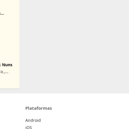
s
k Nuns
o.,
Plataformas
Android
iOS